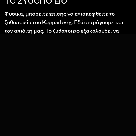
ΤΟ ΖΥΘΟΠΟΙΕΙΟ
Φυσικά, μπορείτε επίσης να επισκεφθείτε το
ζυθοποιείο του Kopparberg. Εδώ παράγουμε και
τον απιδίτη μας. Το ζυθοποιείο εξακολουθεί να
βρίσκεται εκεί όπου κατασκευάστηκε πριν από
περισσότερα από 130 χρόνια. Και σας
υποσχόμαστε ότι θα παραμείνει εδώ. Πολλοί από
τους συναδέλφους μας ζουν και εργάζονται στο
Kopparberg. Δεδομένου ότι στηριζόμαστε σε
εκείνους, καθώς και στο μαλακό νερό του
Kopparberg, δεν βλέπουμε κανένα λόγο να
φύγουμε.
Η Kopparberg πωλείται πλέον σε περισσότερες
από 30 χώρες και είναι ο μηλίτης αχλαδιών με τις
μεγαλύτερες πωλήσεις στον κόσμο.